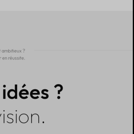
t ambitieux ?
 en réussite.
 idées ?
ision.