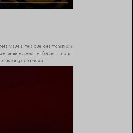
ts visuels, tels que des transitions
de lumière, pour renforcer l'impact
out au long de la vidéo.