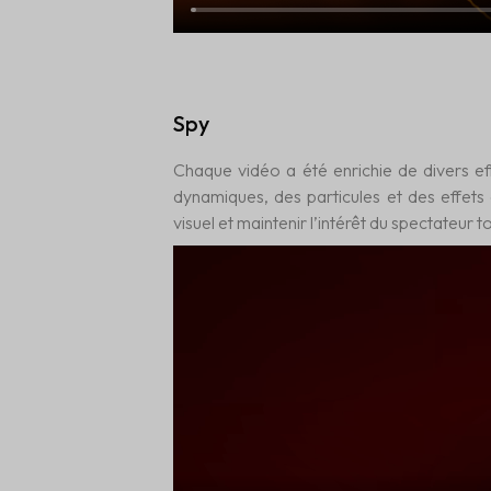
Spy
Chaque vidéo a été enrichie de divers effe
dynamiques, des particules et des effets 
visuel et maintenir l’intérêt du spectateur t