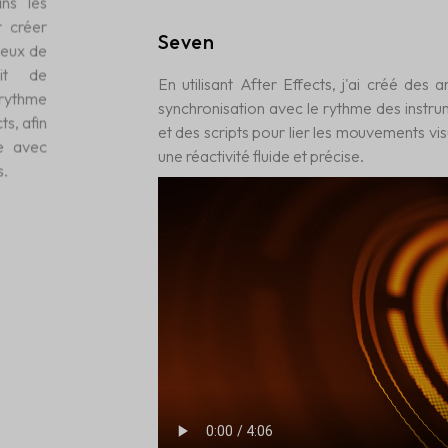
ans les
r créer
Seven
deux de
ait de
En utilisant After Effects, j'ai créé des 
 rythme
synchronisation avec le rythme des instrum
ts, afin
et des scripts pour lier les mouvements vi
ve avec
une réactivité fluide et précise.
s.