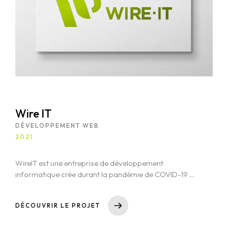
Wire IT
DÉVELOPPEMENT WEB
2021
WireIT est une entreprise de développement
informatique crée durant la pandémie de COVID-19 à
Lisbonne. J'ai été contacté par son directeur Luís Fura
afin de réaliser leur site internet. Mon travail a consité
DÉCOUVRIR LE PROJET
à réaliser d'après une maquette fournie par le client,
une intégration la plus fidèle possible dans un site