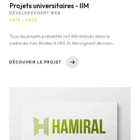
Projets universitaires - IIM
DÉVELOPPEMENT WEB
2019 - 2022
Tous les projets présentés ont été réalisés dans le
cadre de mes études à l'IIM. Ils témoignent de mes
compétences acquises au fil de mon parcours, que ce
soit lors de mon Bachelor en Développement Web ou
DÉCOUVRIR LE PROJET
au cours de mon Double Mastère en Management de
la Transformation Digitale. Chaque projet avait pour
objectif d'approfondir mes connaissances techniques
et de me confronter à des problématiques concrètes,
tout en appliquant des méthodes et des outils actuels
pour répondre à des besoins spécifiques.