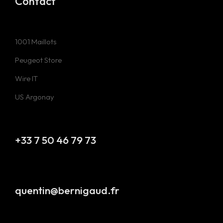
Contact
1001 Maillots
Peugeot Store
Wire IT
US Argonay
+33 7 50 46 79 73
quentin@bernigaud.fr