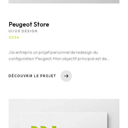
Peugeot Store
UI/UX DESIGN
2024
J'ai entrepris un projet personnel de redesign du
configurateur Peugeot. Mon objectif principal est de
simplifier l'expérience de personnalisation du point de
vue de l'utilisateur tout en créant un rendu visuel
DÉCOUVRIR LE PROJET
attrayant qui incite l'utilisateur à configurer et
commander sa voiture. Afin de voir les maquettes,
veuillez survoler une des photos et cliquer sur la loupe
en haut à droite. Vous aurez alors accès aux pages
web respectives.