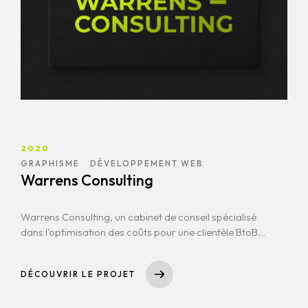
2020
GRAPHISME
DÉVELOPPEMENT WEB
Warrens Consulting
Warrens Consulting, un cabinet de conseil spécialisé
dans l'optimisation des coûts pour une clientèle BtoB,
avait besoin d'un site web à l'image de son expertise.
Le projet visait à concevoir un site professionnel,
DÉCOUVRIR LE PROJET
sobre et facilement lisible, en évitant les graphismes
complexes, pour privilégier la clarté et l'efficacité. En
parallèle, j'ai pris en charge la refonte graphique de la