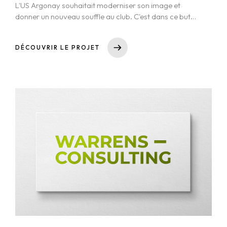
L'US Argonay souhaitait moderniser son image et
donner un nouveau souffle au club. C'est dans ce but
qu'est née la reflexion d'un nouveau logo qui
respecterait l'histoire du club, mais qui soit moderne,
DÉCOUVRIR LE PROJET
ancré en son temps, et qui permette vraiment de
s'identifier à lui.