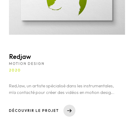
Redjaw
MOTION DESIGN
2020
RedJaw, un artiste spécialisé dans les instrumentales,
m'a contacté pour créer des vidéos en motion design
pour deux de ses morceaux. L'objectif était de
synchroniser les animations avec le rythme de la
DÉCOUVRIR LE PROJET
musique en utilisant After Effects, afin de renforcer
l'expérience auditive avec des visuels dynamiques et
captivants.