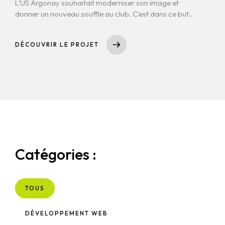
L'US Argonay souhaitait moderniser son image et
donner un nouveau souffle au club. C'est dans ce but
qu'est née la reflexion d'un nouveau logo qui
respecterait l'histoire du club, mais qui soit moderne,
DÉCOUVRIR LE PROJET
ancré en son temps, et qui permette vraiment de
s'identifier à lui.
Catégories :
TOUS
DÉVELOPPEMENT WEB