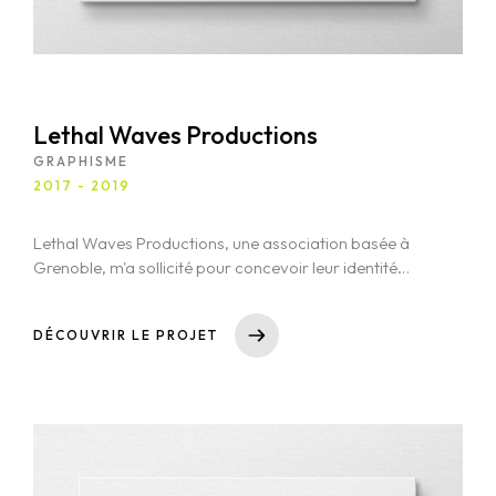
Lethal Waves Productions
GRAPHISME
2017 - 2019
Lethal Waves Productions, une association basée à
Grenoble, m'a sollicité pour concevoir leur identité
visuelle. J'ai réalisé leur logo, capturant l'essence de
leur mission artistique, et j'ai également contribué à la
DÉCOUVRIR LE PROJET
création de plusieurs affiches promotionnelles pour
leurs soirées concerts. Ces supports visuels avaient
pour objectif de refléter l'énergie et l'ambiance des
événements tout en renforçant l'image de marque de
l'association.