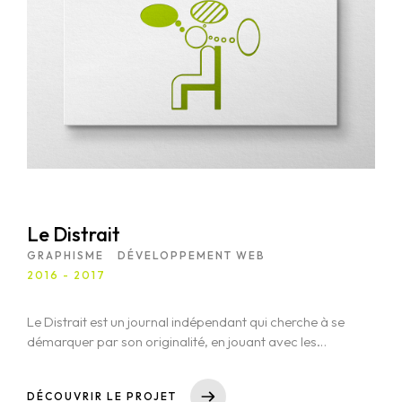
Le Distrait
GRAPHISME
DÉVELOPPEMENT WEB
2016 - 2017
Le Distrait est un journal indépendant qui cherche à se
démarquer par son originalité, en jouant avec les
frontières entre réalité et imagination. Fidèle à son
nom, il s'évade dans des pensées diverses, oscillant
DÉCOUVRIR LE PROJET
entre la lumière et l'ombre, la réflexion et la folie. Pour