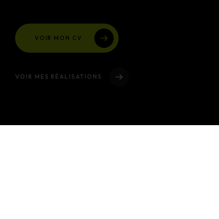
VOIR MON CV
VOIR MES RÉALISATIONS
À Propos
Passionné par le développement web et le design UI/UX, je